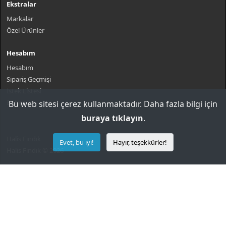
Ekstralar
Markalar
Özel Ürünler
Hesabım
Hesabım
Sipariş Geçmişi
İstek Listesi
Bülten
Bu web sitesi çerez kullanmaktadır. Daha fazla bilgi için
buraya tıklayın
.
Halis Fındık
Evet, bu iyi!
Hayır, teşekkürler!
Halis Fındık © 2026