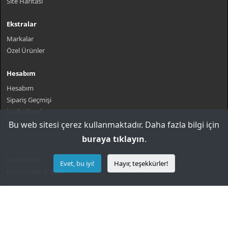
Site Haritası
Ekstralar
Markalar
Özel Ürünler
Hesabım
Hesabım
Sipariş Geçmişi
İstek Listesi
Bülten
Bu web sitesi çerez kullanmaktadır. Daha fazla bilgi için
buraya tıklayın
.
Halis Fındık
Evet, bu iyi!
Hayır, teşekkürler!
Halis Fındık © 2026