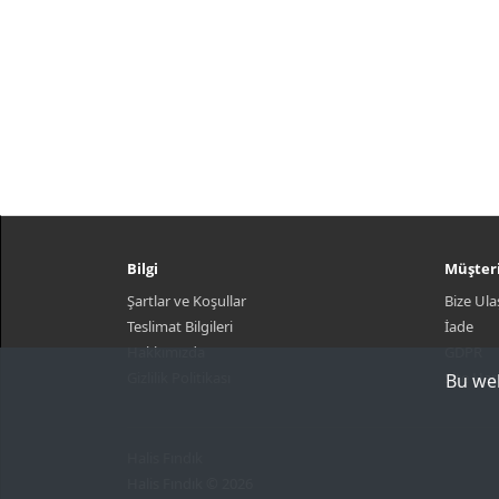
Bilgi
Müşteri
Şartlar ve Koşullar
Bize Ula
Teslimat Bilgileri
İade
Hakkımızda
GDPR
Gizlilik Politikası
Site Har
Bu web
Halis Fındık
Halis Fındık © 2026