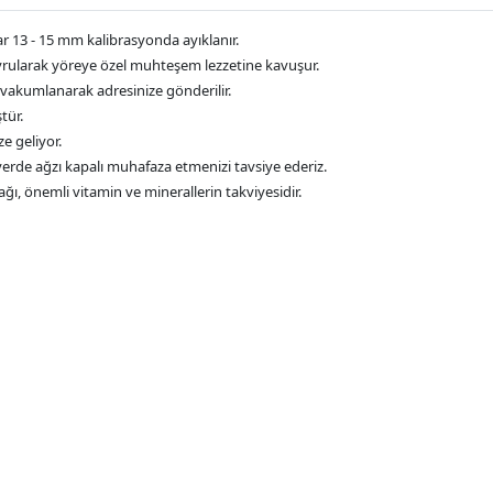
lar 13 - 15 mm kalibrasyonda ayıklanır.
avrularak yöreye özel muhteşem lezzetine kavuşur.
, vakumlanarak adresinize gönderilir.
tür.
ze geliyor.
 yerde ağzı kapalı muhafaza etmenizi tavsiye ederiz.
nağı, önemli vitamin ve minerallerin takviyesidir.