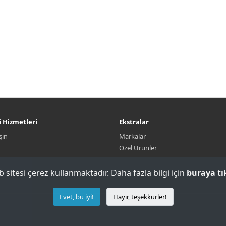
 Hizmetleri
Ekstralar
şın
Markalar
Özel Ürünler
itası
 sitesi çerez kullanmaktadır. Daha fazla bilgi için
buraya tı
Evet, bu iyi!
Hayır, teşekkürler!