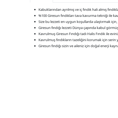
Kabuklarından ayrılmış ve iç fındık hali almış fındık
%100 Giresun fındıkları tava kavurma tekniği ile k
Size bu lezzeti en uygun koşullarda ulaştırmak için
Giresun fındığı lezzeti Dünya çapında kabul görmüş
Kavrulmuş Giresun Fındığı tadı Halis Fındık ile evini
Kavrulmuş fındıkların tazeliğini korumak için serin
Giresun fındığı sizin ve aileniz için doğal enerji kay