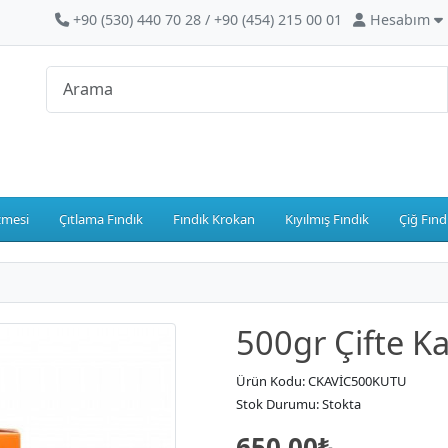
+90 (530) 440 70 28 / +90 (454) 215 00 01
Hesabım
zmesi
Çıtlama Fındık
Fındık Krokan
Kıyılmış Fındık
Çiğ Fınd
500gr Çifte Ka
Ürün Kodu: CKAVİC500KUTU
Stok Durumu: Stokta
650.00₺