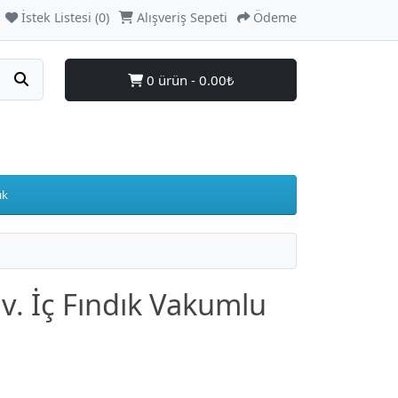
İstek Listesi (0)
Alışveriş Sepeti
Ödeme
0 ürün - 0.00₺
ık
v. İç Fındık Vakumlu