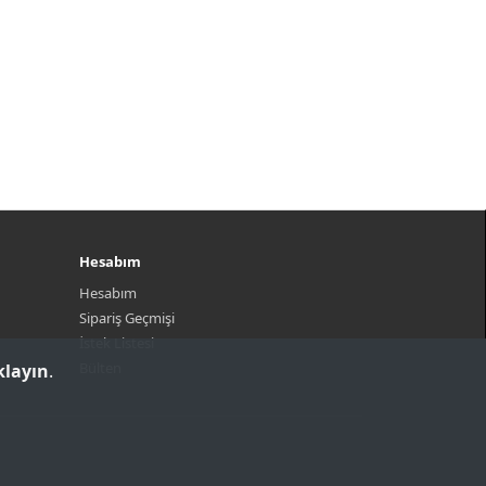
Hesabım
Hesabım
Sipariş Geçmişi
İstek Listesi
Bülten
klayın
.