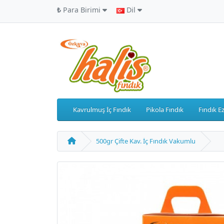
₺
Para Birimi
Dil
Kavrulmuş İç Fındık
Pikola Fındık
Fındık E
500gr Çifte Kav. İç Fındık Vakumlu