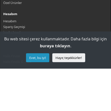
Özel Ürünler
Hesabım
Hesabım
Sipariş Geçmişi
İstek Listesi
Bülten
Bu web sitesi çerez kullanmaktadır. Daha fazla bilgi için
buraya tıklayın
.
Halis Fındık
Evet, bu iyi!
Hayır, teşekkürler!
Halis Fındık © 2026