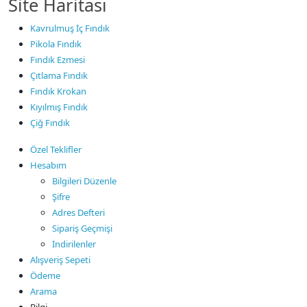
Site Haritası
Kavrulmuş İç Fındık
Pikola Fındık
Fındık Ezmesi
Çıtlama Fındık
Fındık Krokan
Kıyılmış Fındık
Çiğ Fındık
Özel Teklifler
Hesabım
Bilgileri Düzenle
Şifre
Adres Defteri
Sipariş Geçmişi
İndirilenler
Alışveriş Sepeti
Ödeme
Arama
Bilgi