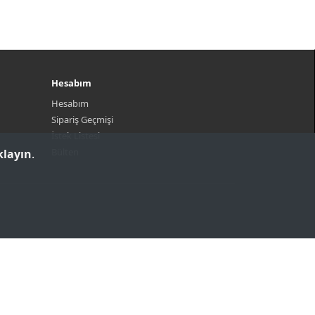
Hesabım
Hesabım
Sipariş Geçmişi
İstek Listesi
Bülten
klayın
.