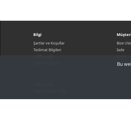
Bilgi
Müşteri
Şartlar ve Koşullar
Bize Ula
Teslimat Bilgileri
İade
Hakkımızda
GDPR
Gizlilik Politikası
Site Har
Bu web
Halis Fındık
Halis Fındık © 2026